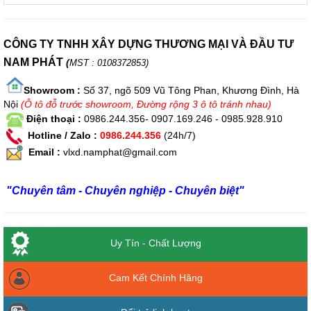
CÔNG TY TNHH XÂY DỰNG THƯƠNG MẠI VÀ ĐẦU TƯ
NAM PHÁT
(
MST : 0108372853)
Showroom :
Số 37, ngõ 509 Vũ Tông Phan, Khương Đình, Hà
Nội
(Ô tô đỗ trước showroom, Đường rộng 3 ô tô tránh nhau)
Điện thoại :
0986.244.356- 0907.169.246 - 0985.928.910
Hotline / Zalo :
0986.244.356
(24h/7)
Email :
vlxd.namphat@gmail.com
"Chuyên tâm - Chuyên nghiệp - Chuyên biệt"
Uy Tín - Chất Lượng
Cam Kết Chính Hãng