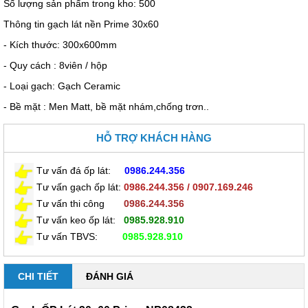
Số lượng sản phẩm trong kho: 500
Thông tin gạch lát nền Prime 30x60
- Kích thước: 300x600mm
- Quy cách : 8viên / hộp
- Loại gạch: Gạch Ceramic
- Bề mặt : Men Matt, bề mặt nhám,chống trơn..
HỖ TRỢ KHÁCH HÀNG
Tư vấn đá ốp lát
:
0986.244.356
Tư vấn gạch ốp lát:
0986.244.356 / 0907.169.246
Tư vấn thi công
0
986.244.356
Tư vấn keo ốp lát
:
0985
.928.910
Tư vấn TBVS:
0985
.928.910
CHI TIẾT
ĐÁNH GIÁ