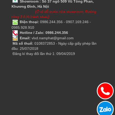
Showroom : Số 37 ngõ 509 Vũ Tông Phan,
Khương Đình, Hà Nội
(Ô tô đỗ trước cửa showroom, Đường
rộng 3 ô tô tránh nhau)
Điện thoại:
0986.244.356 - 0907.169.246 -
0985.928.910
Hotline / Zalo: 0986.244.356
Email:
vlxd.namphat@gmail.com
Mã số thuế:
0108372853 - Ngày cấp giấy phép lần
đầu: 25/07/2018
Đăng kí thay đổi lần thứ 1: 09/04/2019