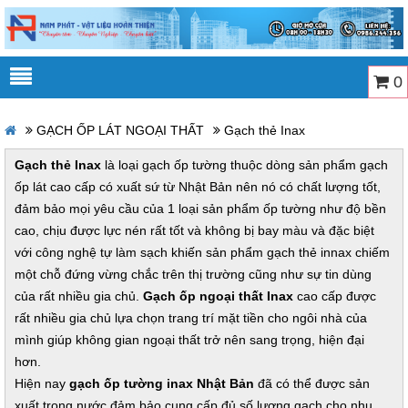
0
GẠCH ỐP LÁT NGOẠI THẤT
Gạch thẻ Inax
Gạch thẻ Inax
là loại gạch ốp tường thuộc dòng sản phẩm gạch
ốp lát cao cấp có xuất sứ từ Nhật Bản nên nó có chất lượng tốt,
đảm bảo mọi yêu cầu của 1 loại sản phẩm ốp tường như độ bền
cao, chịu được lực nén rất tốt và không bị bay màu và đặc biệt
với công nghệ tự làm sạch khiến sản phẩm gạch thẻ innax chiếm
một chỗ đứng vừng chắc trên thị trường cũng như sự tin dùng
của rất nhiều gia chủ.
Gạch ốp ngoại thất Inax
cao cấp được
rất nhiều gia chủ lựa chọn trang trí mặt tiền cho ngôi nhà của
mình giúp không gian ngoại thất trở nên sang trọng, hiện đại
hơn.
Hiện nay
gạch ốp tường inax Nhật Bản
đã có thể được sản
xuất trong nước đảm bảo cung cấp đủ số lượng gạch cho nhu