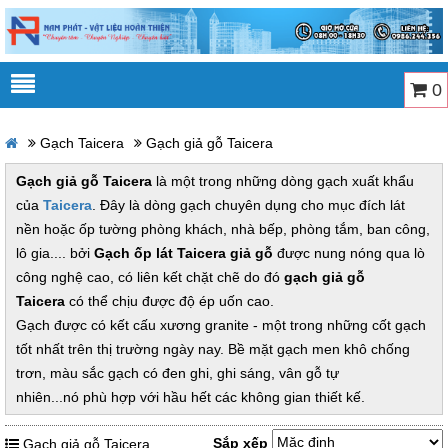
0
Gạch Taicera
Gạch giả gỗ Taicera
Gạch giả gỗ Taicera
là một trong những dòng gạch xuất khẩu
của
Taicera
. Đây là dòng gạch chuyên dụng cho mục đích lát
nền hoặc ốp tường phòng khách, nhà bếp, phòng tắm, ban công,
lô gia.... bởi
Gạch ốp lát Taicera giả gỗ
được nung nóng qua lò
công nghệ cao, có liên kết chặt chẽ do đó
gạch giả gỗ
Taicera
có thể chịu được độ ép uốn cao.
Gạch được có kết cấu xương granite - một trong những cốt gạch
tốt nhất trên thị trường ngày nay. Bề mặt gạch men khô chống
trơn, màu sắc gạch có đen ghi, ghi sáng, vân gỗ tự
nhiên...nó phù hợp với hầu hết các không gian thiết kế.
Sắp xếp
Gạch giả gỗ Taicera