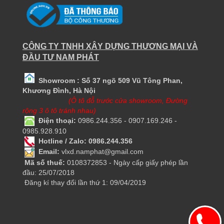
CÔNG TY TNHH XÂY DỰNG THƯƠNG MẠI VÀ
ĐẦU TƯ NAM PHÁT
Showroom : Số 37 ngõ 509 Vũ Tông Phan,
Khương Đình, Hà Nội
(Ô tô đỗ trước cửa showroom, Đường
rộng 3 ô tô tránh nhau)
Điện thoại:
0986.244.356 - 0907.169.246 -
0985.928.910
Hotline / Zalo: 0986.244.356
Email:
vlxd.namphat@gmail.com
Mã số thuế:
0108372853 - Ngày cấp giấy phép lần
đầu: 25/07/2018
Đăng kí thay đổi lần thứ 1: 09/04/2019